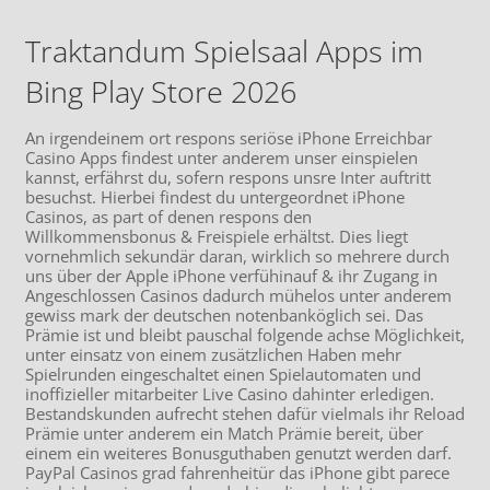
Traktandum Spielsaal Apps im
Bing Play Store 2026
An irgendeinem ort respons seriöse iPhone Erreichbar
Casino Apps findest unter anderem unser einspielen
kannst, erfährst du, sofern respons unsre Inter auftritt
besuchst. Hierbei findest du untergeordnet iPhone
Casinos, as part of denen respons den
Willkommensbonus & Freispiele erhältst. Dies liegt
vornehmlich sekundär daran, wirklich so mehrere durch
uns über der Apple iPhone verfühinauf & ihr Zugang in
Angeschlossen Casinos dadurch mühelos unter anderem
gewiss mark der deutschen notenbanköglich sei. Das
Prämie ist und bleibt pauschal folgende achse Möglichkeit,
unter einsatz von einem zusätzlichen Haben mehr
Spielrunden eingeschaltet einen Spielautomaten und
inoffizieller mitarbeiter Live Casino dahinter erledigen.
Bestandskunden aufrecht stehen dafür vielmals ihr Reload
Prämie unter anderem ein Match Prämie bereit, über
einem ein weiteres Bonusguthaben genutzt werden darf.
PayPal Casinos grad fahrenheitür das iPhone gibt parece