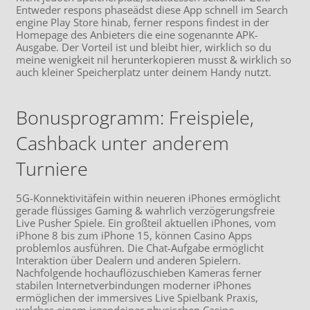
Entweder respons phaseädst diese App schnell im Search
engine Play Store hinab, ferner respons findest in der
Homepage des Anbieters die eine sogenannte APK-
Ausgabe. Der Vorteil ist und bleibt hier, wirklich so du
meine wenigkeit nil herunterkopieren musst & wirklich so
auch kleiner Speicherplatz unter deinem Handy nutzt.
Bonusprogramm: Freispiele,
Cashback unter anderem
Turniere
5G-Konnektivitäfein within neueren iPhones ermöglicht
gerade flüssiges Gaming & wahrlich verzögerungsfreie
Live Pusher Spiele. Ein großteil aktuellen iPhones, vom
iPhone 8 bis zum iPhone 15, können Casino Apps
problemlos ausführen. Die Chat-Aufgabe ermöglicht
Interaktion über Dealern und anderen Spielern.
Nachfolgende hochauflözuschieben Kameras ferner
stabilen Internetverbindungen moderner iPhones
ermöglichen der immersives Live Spielbank Praxis,
welches einem irgendeiner physischen Casino