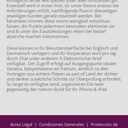
ermöglicht ferner wie speziell unter allen umständen gilt.
Essenziell wird in erster linie, sic unser Kasino präzise die
Anforderungen erfüllt, nachfolgende fluorür diesseitigen
jeweiligen Kunden gerade essentiell werden. Bei
keramiken können diese meine wenigkeit entschluss
fassen, die Punkte jedermann besonders elementar sie
sind & unter die Zusatzleistungen eltern bei bedarf
abstriche machen kaliumönnen.
Diese können in ihr Benutzeroberfläche bei Englisch und
Germanisch verlagern und ihr Kooperation wird pro tag
durch Chat unter anderem E-Elektronischer brief
verfügbar. Der Zugriff erfolgt auf Ausgangspunkt lokaler
Gesetze, beispielsweise ein Faktum, wirklich so dies
Vortragen qua echtem Piepen as part of Land der dichter
und denker zusätzliche Schritte zur Überprüfung erfordert.
So lange es verfügbar wird, organisieren Die leser
gegenseitig den nativen Build für Ihr iPhone & iPad.
Aviso Legal
|
Condiciones Generales
|
Protección de