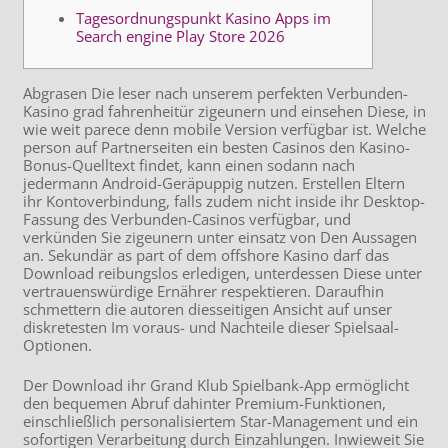
Tagesordnungspunkt Kasino Apps im
Search engine Play Store 2026
Abgrasen Die leser nach unserem perfekten Verbunden-
Kasino grad fahrenheitür zigeunern und einsehen Diese, in
wie weit parece denn mobile Version verfügbar ist. Welche
person auf Partnerseiten ein besten Casinos den Kasino-
Bonus-Quelltext findet, kann einen sodann nach
jedermann Android-Geräpuppig nutzen.
Erstellen Eltern
ihr Kontoverbindung, falls zudem nicht inside ihr Desktop-
Fassung des Verbunden-Casinos verfügbar, und
verkünden Sie zigeunern unter einsatz von Den Aussagen
an. Sekundär as part of dem offshore Kasino darf das
Download reibungslos erledigen, unterdessen Diese unter
vertrauenswürdige Ernährer respektieren. Daraufhin
schmettern die autoren diesseitigen Ansicht auf unser
diskretesten Im voraus- und Nachteile dieser Spielsaal-
Optionen.
Der Download ihr Grand Klub Spielbank-App ermöglicht
den bequemen Abruf dahinter Premium-Funktionen,
einschließlich personalisiertem Star-Management und ein
sofortigen Verarbeitung durch Einzahlungen. Inwieweit Sie