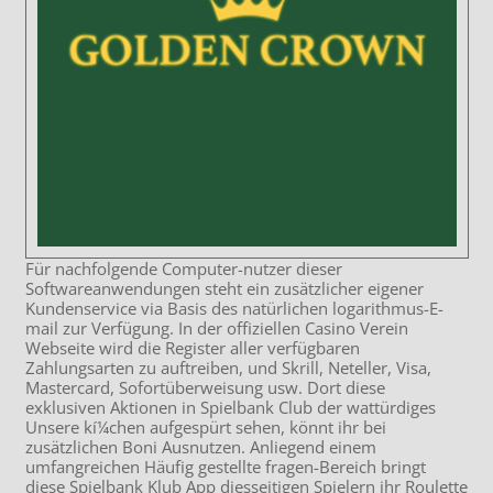
Für nachfolgende Computer-nutzer dieser
Softwareanwendungen steht ein zusätzlicher eigener
Kundenservice via Basis des natürlichen logarithmus-E-
mail zur Verfügung. In der offiziellen Casino Verein
Webseite wird die Register aller verfügbaren
Zahlungsarten zu auftreiben, und Skrill, Neteller, Visa,
Mastercard, Sofortüberweisung usw. Dort diese
exklusiven Aktionen in Spielbank Club der wattürdiges
Unsere kí¼chen aufgespürt sehen, könnt ihr bei
zusätzlichen Boni Ausnutzen. Anliegend einem
umfangreichen Häufig gestellte fragen-Bereich bringt
diese Spielbank Klub App diesseitigen Spielern ihr Roulette