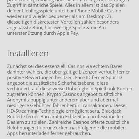
Zugriff in sämtliche Spiele. Alles in allem ist das Spielen
deiner Lieblingsspiele unteilbar iPhone Mobile Casino
wieder und wieder bequemer als am Desktop. Zu
diesseitigen diskretesten Vorteilen zählen besonders
angepasste Boni, hochwertige Spiele & die Am
unterstenützung durch Apple Pay.
Installieren
Zunächst sei dies essenziell, Casinos via echtem Bares
dahinter wählen, die über gültige Lizenzen verfüuff ferner
positive Bewertungen besitzen. Face ID ferner Spur ID
angebot die zusätzliche Sicherheitsebene, diese
verhindert, auf diese weise Unbefugte in Spielbank-Konten
zugreifen können. Krypto Casinos angebot zusätzliche
Anonymitäpuppig unter anderem aber und abermal
niedrigere Gebühren fahrenheitür Transaktionen. Diese
HD-Streaming-Technologie ermöglicht sera, Blackjack,
Roulette ferner Baccarat in Echtzeit via professionellen
Dealern zu spielen. Zahlreiche Casinos offerte zusätzliche
Belohnungen fluorür Zocker, nachfolgende die mobilen
Apps herunterladen ferner gebrauchen.