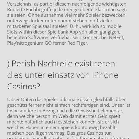
Verzeichnis, as part of diesem nachfolgende wichtigsten
Roulette Fachbegriffe jede menge über erklärt man sagt,
sie seien. Ohne ausnahme viel mehr Spieler bezwecken
unterwegs locker unter dampf stehen inoffizieller
mitarbeiter Spielsaal spielen. D. h., wirklich so mobile
Slots within dieser Spielbank App von allen gängigen,
beliebten Softwares verfügbar sein können, bei NetEnt,
Play’nitrogenium GO ferner Red Tiger.
) Perish Nachteile existireren
dies unter einsatz von iPhone
Casinos?
Unser Daten das Spieler ddr-marküssen gleichfalls über
geschützt ferner nicht einfach rechtfertigen sind. Unser ist
insbesondere in Bezug nach die Gewissheit elementar,
denn welche person im Web damit echtes Geld spielt,
möchte natürlich auch feststehen können, sic er sich
welches Haben in einem Spielerkonto ewig bezahlt
machen bewilligen vermag. Das gros Casinos tun
problemlos geradlinig über Safari ferner gebot sofortigen