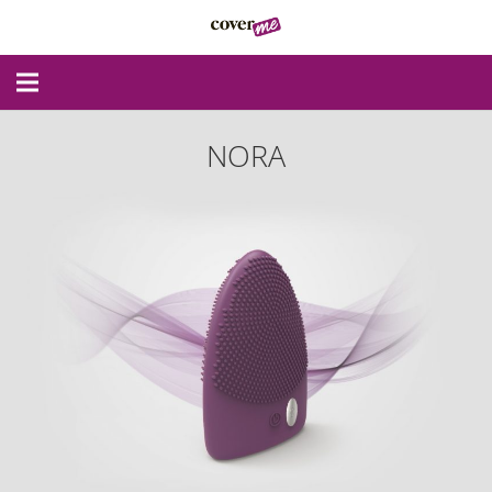
Inicio
NORA
Modelos Coverme
Contacto
Español